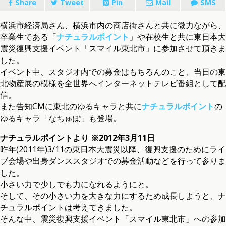
Share
Tweet
Pin
Mail
SMS
横浜市経済局さん、横浜市内の商店街さんと共に微力ながら、
卒業生である「
ナチュラルポイント
」や在校生と共に東日本大
震災復興支援イベント「スマイル東北市」に参加させて頂きま
した。
イベント中、スタジオ内での募金はもちろんのこと、当日の東
北物産展の模様を全世界へインターネットテレビ番組として配
信。
また告知CMに東北のゆるキャラと共に
ナチュラルポイント
の
ゆるキャラ「なちゅぽ」も登場。
ナチュラルポイントより ※2012年3月11日
昨年(2011年)3/11の東日本大震災以降、復興支援のためにライ
ブ会場や出身ダンススタジオでの募金活動などを行って参りま
した。
小さい力で少しでも力になれるようにと。
そして、その小さい力を大きな力にするため成長しようと、ナ
チュラルポイントは考えてきました。
そんな中、震災復興支援イベント「スマイル東北市」への参加