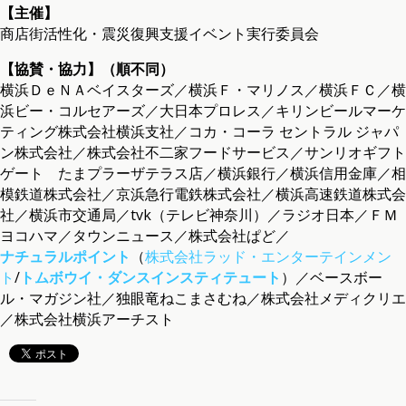
【主催】
商店街活性化・震災復興支援イベント実行委員会
【協賛・協力】（順不同）
横浜ＤｅＮＡベイスターズ／横浜Ｆ・マリノス／横浜ＦＣ／横
浜ビー・コルセアーズ／大日本プロレス／キリンビールマーケ
ティング株式会社横浜支社／コカ・コーラ セントラル ジャパ
ン株式会社／株式会社不二家フードサービス／サンリオギフト
ゲート たまプラーザテラス店／横浜銀行／横浜信用金庫／相
模鉄道株式会社／京浜急行電鉄株式会社／横浜高速鉄道株式会
社／横浜市交通局／tvk（テレビ神奈川）／ラジオ日本／ＦＭ
ヨコハマ／タウンニュース／株式会社ぱど／
ナチュラルポイント
（
株式会社ラッド・エンターテインメン
ト
/
トムボウイ・ダンスインスティテュート
）／ベースボー
ル・マガジン社／独眼竜ねこまさむね／株式会社メディクリエ
／株式会社横浜アーチスト